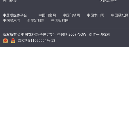
热门视频
认证品牌榜
中居联媒体平台
中国门窗网
中国门锁网
中国木门网
中国壁纸网
中国整木网
全屋定制网
中国板材网
版权所有 © 中国衣柜网(全屋定制) · 中居联 2007-NOW
保留一切权利
京ICP备11025554号-13