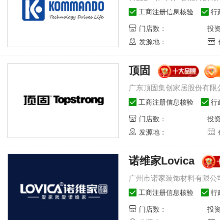
3
M-志邦厨柜股份有限公司
68325
人关注
司
玛格MACIO-重庆玛格装饰建材有
工商注册信息核验
行
4
lajoy-合肥市瑞俪宜家家
49330
人关注
公司
尚品宅配-广州新居网家居科技有
门店数：
投
5
amdo-科曼多（广州）智能
48014
人关注
司
柏丽-上海柏玺实业有限公司
发源地：
6
东顶固集创家居股份有限公司
95376
人关注
博杰百特衣柜-北京博杰百特家具
7
vica-广州市诺家装饰材料有
48478
人关注
公司
爱依瑞斯衣柜-北京爱依瑞斯家居
顶固
8
居-广州好莱客创意家居股份
42093
人关注
有限公司
简爱保罗-佛山市旭辉五金发展有
广东顶固集创家居股份有限
9
家定制-北京益世美家家居有
37420
人关注
司
瑞王铠萨-宁波铠萨整木家居用品
工商注册信息核验
行
10
居-乔金斯家居集团有限公司
39302
人关注
公司
欧蒂尼家居-合肥欧蒂尼家居有限
门店数：
投
发源地：
诺维家Lovica
2023北京门展，中国木
2023
门网专访洋诚智慧
门网专
激发新活力，释放新动能，大
激发新活
广州市诺家装饰材料有限公
咖齐聚，闪耀门展-2023中国
咖齐聚，闪
国际门业展览会（北京门
国际门业
工商注册信息核验
行
展），中国木门网、中居联高
展），中
门店数：
投
端访谈栏目专访洋诚智慧木门
端访谈栏
总经理王智。
刘杰。