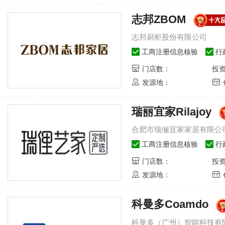
志邦ZBOM
志邦厨柜股份有限公司
工商注册信息核验
行
门店数：
投
发源地：
瑞丽宜家Rilajoy
umy-成都欧迈家具有限公司
伊百丽EBERY-佛山唐
1
合肥市瑞俪宜家家居有限公
欧迈oumy
公司
伊百丽
工商注册信息核验
行
成都欧迈家具有限公司
佛山唐
公司
门店数：
投
发源地：
了解品牌
立即加盟
了解
科曼多Coamdo
2
山-浙江升华云峰新材股份有
54808
人关注
伊仕利家居-广州润星家具材料有
科曼多（广州）智能科技有