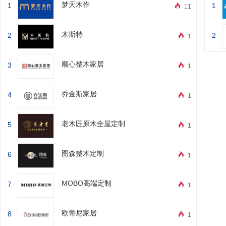
梦天木作
1
1
11
木斯特
2
2
1
顺心整木家居
3
1
乔金斯家居
4
1
老木匠原木全屋定制
5
1
图森整木定制
6
1
MOBO高端定制
7
1
欧蒂尼家居
8
1