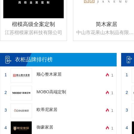
楷模高级全案定制
简木家居
江苏楷模家居科技有限公司
中山市花果山木制品有限公司
衣柜品牌排行榜
顺心整木家居
1
1
1
MOBO高端定制
2
2
1
欧蒂尼家居
3
3
1
御豪家居
4
4
1