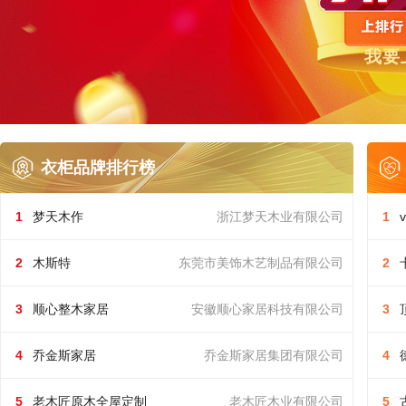
我要上
衣柜品牌排行榜
梦天木作
1
梦天木作
浙江梦天木业有限公司
1
浙江梦天木业有限公司
木斯特
2
木斯特
东莞市美饰木艺制品有限公司
2
东莞市美饰木艺制品有限公司
顺心整木家居
3
顺心整木家居
安徽顺心家居科技有限公司
3
安徽顺心家居科技有限公司
乔金斯家居
4
乔金斯家居
乔金斯家居集团有限公司
4
乔金斯家居集团有限公司
老木匠原木全屋定制
5
老木匠原木全屋定制
老木匠木业有限公司
5