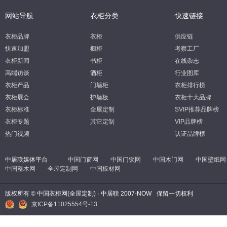
网站导航
衣柜分类
快速链接
衣柜品牌
衣柜
供应链
快速加盟
橱柜
考察工厂
衣柜新闻
书柜
在线杂志
高端访谈
酒柜
行业图库
衣柜产品
门墙柜
衣柜排行榜
衣柜展会
护墙板
衣柜十大品牌
衣柜标准
全屋定制
SVIP推荐品牌榜
衣柜专题
其它定制
VIP品牌榜
热门视频
认证品牌榜
中居联媒体平台
中国门窗网
中国门锁网
中国木门网
中国壁纸网
中国整木网
全屋定制网
中国板材网
版权所有 © 中国衣柜网(全屋定制) · 中居联 2007-NOW
保留一切权利
京ICP备11025554号-13