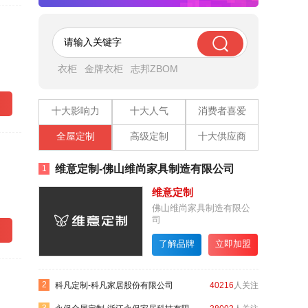
衣柜
金牌衣柜
志邦ZBOM
十大影响力
十大人气
消费者喜爱
全屋定制
高级定制
十大供应商
实业有限
维意定制-佛山维尚家具制造有限公司
RAR
1
1
维意定制
司
实业有限
佛山维尚家具制造有限公
司
立即加盟
了解品牌
立即加盟
2
2
319
人关注
科凡定制-科凡家居股份有限公司
40216
人关注
A8空间