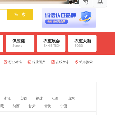
供应链
衣柜展会
衣柜大咖
Supply
EXHIBITION
BOSS
行业标准
行业图库
在线杂志
城市搜索
浙江
安徽
福建
江西
山东
西藏
陕西
甘肃
青海
宁夏