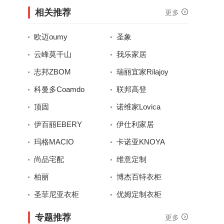
相关推荐
更多
欧迈oumy
圣象
云峰莫干山
我乐家居
志邦ZBOM
瑞丽宜家Rilajoy
科曼多Coamdo
联邦高登
顶固
诺维家Lovica
伊百丽EBERY
伊仕利家居
玛格MACIO
卡诺亚KNOYA
尚品宅配
维意定制
柏丽
博杰百特衣柜
圣菲尼亚衣柜
优姆定制衣柜
专题推荐
更多