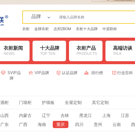
品牌
衣柜
金牌衣柜
志邦ZBOM
衣柜十大品牌
中居联杯
衣柜新闻
十大品牌
衣柜产品
高端访谈
NEWS
TOP TEN
PRODUCTS
TALK
SVIP品
VIP品牌
认证品牌
排行榜
行业百科
牌
酒柜
门墙柜
护墙板
全屋定制
其它定制
山西
内蒙古
辽宁
吉林
黑龙江
上海
江苏
广东
广西
海南
重庆
四川
贵州
云南