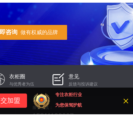
即咨询
做有权威的品牌
衣柜圈
意见
与优秀者为伍
反馈与投诉建议
专注衣柜行业
为您保驾护航
服务热线：
15811192007
在线QQ：