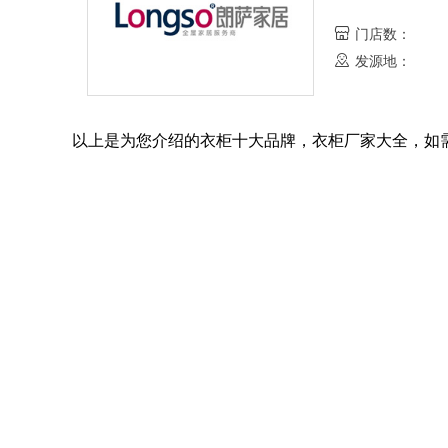
3
3
联邦高登-佛山联邦高登家私有限公司
49945
人关注
限公司
志邦ZBOM-志邦厨
门店数：
4
4
卡诺亚KNOYA-广东卡诺亚家居股份
108775
人关注
瑞丽宜家Rilajoy-
发源地：
5
5
有限公司
格莱美家具-广东格莱美家具有限公司
41090
人关注
居有限公司
科曼多Coamdo-
6
6
金牌衣柜-金牌厨柜家居科技股份有限
60064
人关注
科技有限公司
顶固-广东顶固集创
7
7
公司
诗尼曼全屋定制-广州市诗尼曼家居有
37134
人关注
诺维家Lovica-广
以上是为您介绍的衣柜十大品牌，衣柜厂家大全，如
8
8
限公司
伊恋全屋定制-成都伊恋家居用品有限
47667
人关注
限公司
好莱客家居-广州好
9
9
公司
劳卡整家定制-广东劳卡家具有限公司
41070
人关注
有限公司
索菲亚整家定制-北
0
10
欧派家居-欧派家居集团股份有限公司
42518
人关注
限公司
乔金斯家居-乔金斯