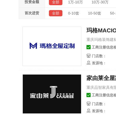
投资金额
全部
1万-10万
10万-30万
首次进货
全部
0-10套
10-50套
50
玛格MACI
重庆玛格装饰建
工商注册信息
门店数：
发源地：
家由莱全屋
重庆品智家具有
工商注册信息
门店数：
发源地：