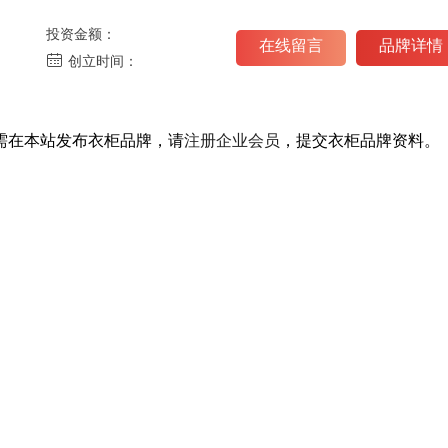
3
柜股份有限公司
67124
人关注
司
玛格MACIO-重庆玛格装饰建材有限
41
投资金额：
4
合肥市瑞俪宜家家
49188
人关注
公司
尚品宅配-广州新居网家居科技有限公
47
在线留言
品牌详情
创立时间：
5
科曼多（广州）智能
47873
人关注
司
柏丽-上海柏玺实业有限公司
61
6
家居股份有限公司
91870
人关注
博杰百特衣柜-北京博杰百特家具有限
41
7
州市诺家装饰材料有
48347
人关注
公司
爱依瑞斯衣柜-北京爱依瑞斯家居用品
42
需在本站发布衣柜品牌，请
注册企业会员
，提交衣柜品牌资料。
8
莱客创意家居股份
41907
人关注
有限公司
简爱保罗-佛山市旭辉五金发展有限公
37
9
京益世美家家居有
37337
人关注
司
瑞王铠萨-宁波铠萨整木家居用品有限
46
10
家居集团有限公司
39151
人关注
公司
欧蒂尼家居-合肥欧蒂尼家居有限公司
45
2023北京门展，中国木
2023北京门展
门网专访鑫雅迪负
门网专访洋诚智
激发新活力，释放新动能，大
激发新活力，释放
咖齐聚，闪耀门展-2023中国
咖齐聚，闪耀门展-2
国际门业展览会（北京门
国际门业展览会（
展），中国木门网、中居联高
展），中国木门网
端访谈栏目专访鑫雅迪负离子
端访谈栏目专访洋
木门营销总监刘志峰。
总经理王智。