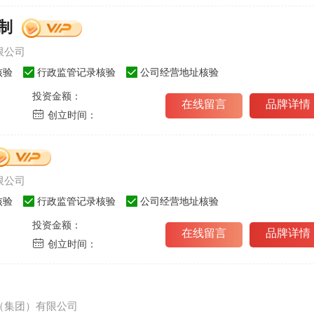
制
限公司
核验
行政监管记录核验
公司经营地址核验
投资金额：
在线留言
品牌详情
创立时间：
成都欧迈家具有限公司
伊百丽EBERY-佛山唐明汉家居
1
限公司
欧迈oumy
公司
伊百丽EBERY
核验
行政监管记录核验
公司经营地址核验
成都欧迈家具有限公司
佛山唐明汉家居
公司
投资金额：
在线留言
品牌详情
创立时间：
了解品牌
立即加盟
了解品牌
2
华云峰新材股份有
54581
人关注
伊仕利家居-广州润星家具材料有限公
37
（集团）有限公司