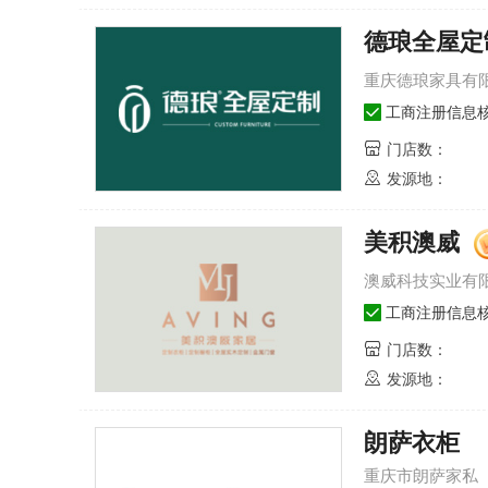
德琅全屋定
重庆德琅家具有
工商注册信息
门店数：
发源地：
美积澳威
圣象-圣象集团有限公司
欧迈oumy-
1
1
澳威科技实业有
圣象
工商注册信息
圣象集团有限公司
门店数：
发源地：
了解品牌
立即加盟
朗萨衣柜
2
2
我乐家居-南京我乐家居制造有限公司
48920
人关注
云峰莫干山-浙江升
重庆市朗萨家私