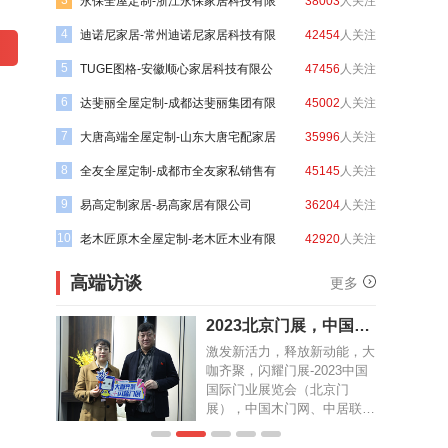
3
3
135
人关注
永保全屋定制-浙江永保家居科技有限
38003
人关注
木里木外
4
4
907
人关注
公司
迪诺尼家居-常州迪诺尼家居科技有限
42454
人关注
艾依格轻
5
5
358
人关注
公司
TUGE图格-安徽顺心家居科技有限公
47456
人关注
居制品有限公
世友全屋
6
6
075
人关注
司
达斐丽全屋定制-成都达斐丽集团有限
45002
人关注
楷模高级
7
7
768
人关注
公司
大唐高端全屋定制-山东大唐宅配家居
35996
人关注
有限公司
简木家居
8
8
627
人关注
有限公司
全友全屋定制-成都市全友家私销售有
45145
人关注
司
图森整木
9
9
288
人关注
限公司
易高定制家居-易高家居有限公司
36204
人关注
有限公司
梦天木作
10
10
509
人关注
老木匠原木全屋定制-老木匠木业有限
42920
人关注
极家家居
公司
高端访谈
更多
，中国木
2023北京门展，中国木
慧
门网专访戴克爱家
新动能，大
激发新活力，释放新动能，大
023中国
咖齐聚，闪耀门展-2023中国
北京门
国际门业展览会（北京门
、中居联高
展），中国木门网、中居联高
诚智慧木门
端访谈栏目专访戴克爱家高定
刘杰。