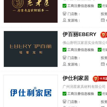
3
M-志邦厨柜股份有限公司
67491
人关注
司
玛格MACIO-重庆玛格装饰建材有
工商注册信息核验
行
4
lajoy-合肥市瑞俪宜家家
49240
人关注
公司
尚品宅配-广州新居网家居科技有
门店数：
投
5
amdo-科曼多（广州）智能
47919
人关注
司
柏丽-上海柏玺实业有限公司
发源地：
6
东顶固集创家居股份有限公司
93196
人关注
博杰百特衣柜-北京博杰百特家具
7
vica-广州市诺家装饰材料有
48392
人关注
公司
爱依瑞斯衣柜-北京爱依瑞斯家居
伊百丽EBERY
8
居-广州好莱客创意家居股份
41963
人关注
有限公司
简爱保罗-佛山市旭辉五金发展有
佛山唐明汉家居实业有限公
9
家定制-北京益世美家家居有
37361
人关注
司
瑞王铠萨-宁波铠萨整木家居用品
工商注册信息核验
行
10
居-乔金斯家居集团有限公司
39181
人关注
公司
欧蒂尼家居-合肥欧蒂尼家居有限
门店数：
投
发源地：
伊仕利家居
2023北京门展，中国木
2023
门网专访洋诚智慧
门网专
激发新活力，释放新动能，大
激发新活
广州润星家具材料有限公司
咖齐聚，闪耀门展-2023中国
咖齐聚，闪
国际门业展览会（北京门
国际门业
工商注册信息核验
行
展），中国木门网、中居联高
展），中
门店数：
投
端访谈栏目专访洋诚智慧木门
端访谈栏
总经理王智。
刘杰。