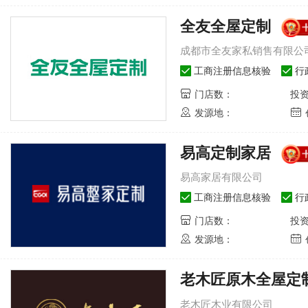
全友全屋定制
成都市全友家私销售有限公
工商注册信息核验
行
门店数：
投
发源地：
易高定制家居
umy-成都欧迈家具有限公司
伊百丽EBERY-佛山唐
1
易高家居有限公司
欧迈oumy
公司
伊百丽
工商注册信息核验
行
成都欧迈家具有限公司
佛山唐
公司
门店数：
投
发源地：
了解品牌
立即加盟
了解
老木匠原木全屋定
2
山-浙江升华云峰新材股份有
54646
人关注
伊仕利家居-广州润星家具材料有
老木匠木业有限公司