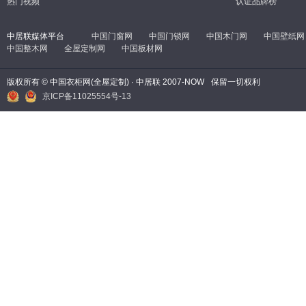
热门视频
认证品牌榜
中居联媒体平台
中国门窗网
中国门锁网
中国木门网
中国壁纸网
中国整木网
全屋定制网
中国板材网
版权所有 © 中国衣柜网(全屋定制) · 中居联 2007-NOW
保留一切权利
京ICP备11025554号-13